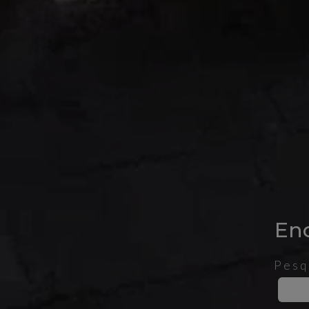
En
Pesq