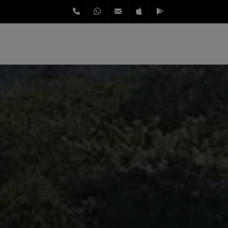
11 3256-2353
11 96094-5068
listafacilcontrato@gmail.co
App Store
Google Play