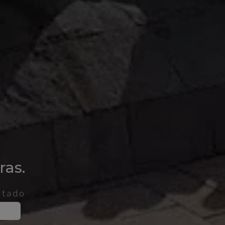
as
.
stado