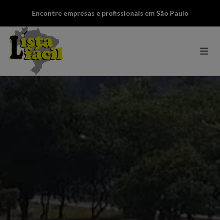
Encontre empresas e profissionais em São Paulo